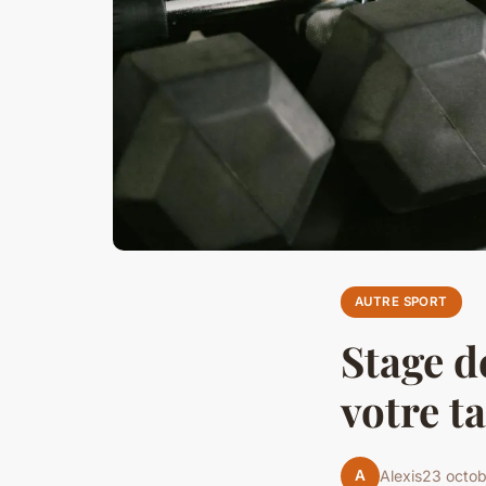
AUTRE SPORT
Stage d
votre ta
A
Alexis
23 octo