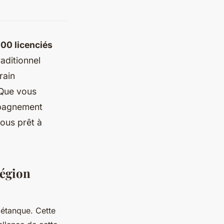
000 licenciés
aditionnel
rain
 Que vous
ompagnement
ous prêt à
région
pétanque. Cette