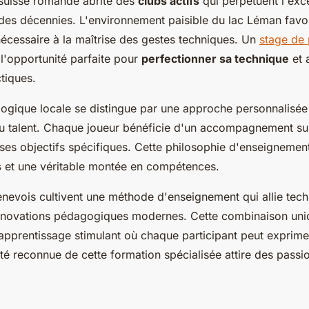
n suisse romande abrite des
clubs actifs
qui perpétuent l'exc
 des décennies. L'environnement paisible du lac Léman favo
nécessaire à la maîtrise des gestes techniques. Un
stage de
l'opportunité parfaite pour
perfectionner sa technique
et 
tiques.
ogique locale se distingue par une approche personnalisée
 talent. Chaque joueur bénéficie d'un accompagnement su
 ses objectifs spécifiques. Cette philosophie d'enseigneme
s
et une véritable montée en compétences.
nevois cultivent une méthode d'enseignement qui allie tec
 innovations pédagogiques modernes. Cette combinaison uni
pprentissage stimulant où chaque participant peut exprime
ité reconnue de cette formation spécialisée attire des passi