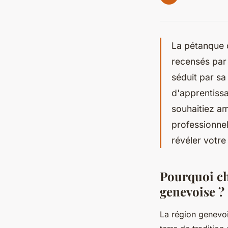
La pétanque c
recensés par 
séduit par sa
d'apprentiss
souhaitiez am
professionne
révéler votre 
Pourquoi ch
genevoise ?
La région genevoi