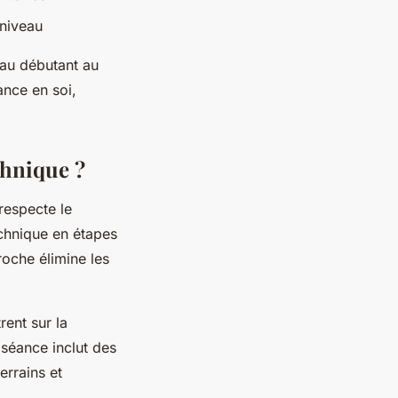
 niveau
au débutant au
ance en soi,
chnique ?
respecte le
chnique en étapes
roche élimine les
rent sur la
e séance inclut des
errains et