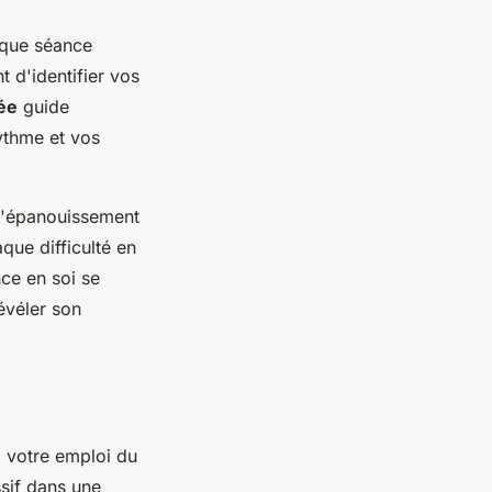
aque séance
 d'identifier vos
sée
guide
rythme et vos
 l'épanouissement
que difficulté en
ce en soi se
évéler son
 votre emploi du
sif dans une