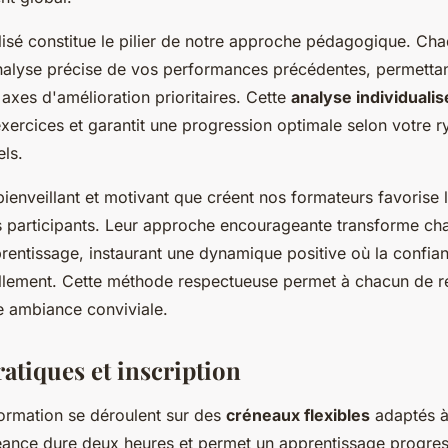
lisé constitue le pilier de notre approche pédagogique. Ch
alyse précise de vos performances précédentes, permettant
s axes d'amélioration prioritaires. Cette
analyse individuali
exercices et garantit une progression optimale selon votre 
els.
ienveillant et motivant que créent nos formateurs favorise
es participants. Leur approche encourageante transforme cha
rentissage, instaurant une dynamique positive où la confian
llement. Cette méthode respectueuse permet à chacun de r
e ambiance conviviale.
atiques et inscription
ormation se déroulent sur des
créneaux flexibles
adaptés à
ance dure deux heures et permet un apprentissage progres