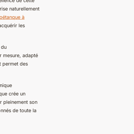
ellence de cette
rise naturellement
 pétanque à
acquérir les
 du
r mesure, adapté
nt permet des
hnique
que crée un
r pleinement son
onnés de toute la