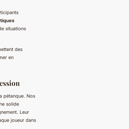
ticipants
ctiques
de situations
mettent des
rmer en
ession
 la pétanque. Nos
ne solide
gnement. Leur
aque joueur dans