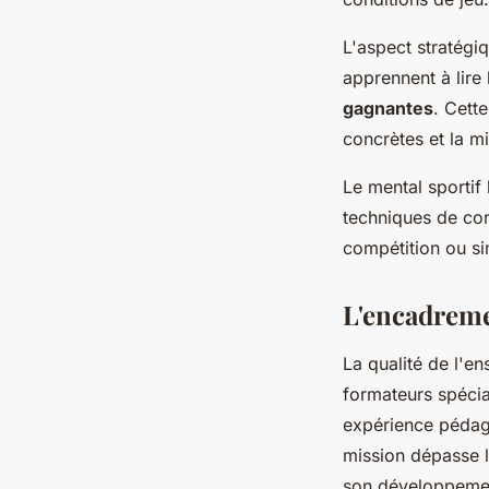
L'aspect stratégi
apprennent à lire 
gagnantes
. Cett
concrètes et la m
Le mental sportif 
techniques de con
compétition ou si
L'encadreme
La qualité de l'e
formateurs spéci
expérience pédago
mission dépasse l
son développemen