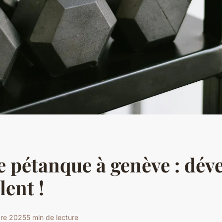
e pétanque à genève : dév
lent !
bre 2025
5 min de lecture