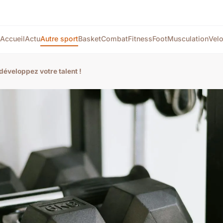
Accueil
Actu
Autre sport
Basket
Combat
Fitness
Foot
Musculation
Vel
développez votre talent !