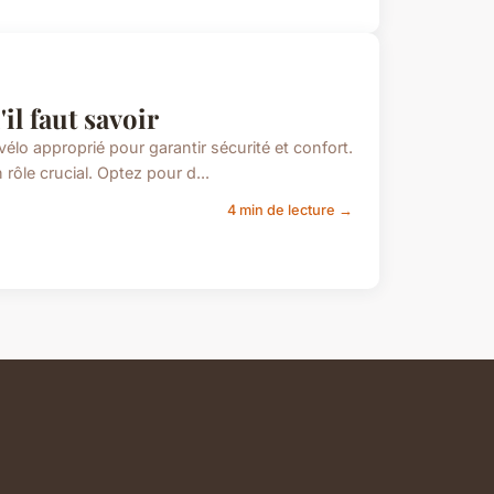
'il faut savoir
élo approprié pour garantir sécurité et confort.
rôle crucial. Optez pour d...
4 min de lecture →