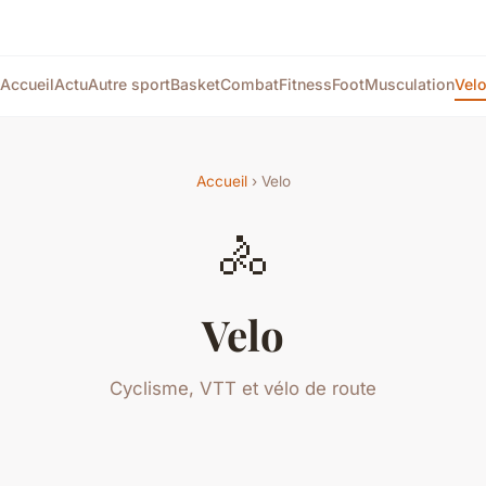
Accueil
Actu
Autre sport
Basket
Combat
Fitness
Foot
Musculation
Vel
Accueil
› Velo
🚴
Velo
Cyclisme, VTT et vélo de route