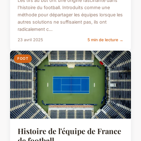
Les tirs au but ont une origine fascinante dans
l'histoire du football. Introduits comme une
méthode pour départager les équipes lorsque les
autres solutions ne suffisaient pas, ils ont
radicalement c...
23 avril 2025
5 min de lecture →
FOOT
Histoire de l'équipe de France
de football