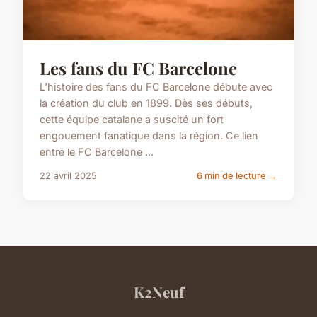
Les fans du FC Barcelone
L'histoire des fans du FC Barcelone débute avec
la création du club en 1899. Dès ses débuts,
cette équipe catalane a suscité un fort
engouement fanatique dans la région. Ce lien
entre le FC Barcelone ...
22 avril 2025
6 min de lecture →
K2Neuf